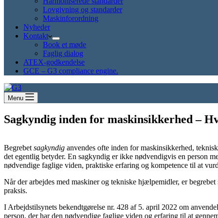
Harmoniserede standarder
Lovgivning og standarder
Maskinforordning
Nyheder
Kontakt
Book et møde
Faglig dialog
ATEX-godkendelse
GCE – G3 compliance engine.
Menu
Sagkyndig inden for maskinsikkerhed – Hv
Begrebet
sagkyndig
anvendes ofte inden for maskinsikkerhed, teknisk
det egentlig betyder. En sagkyndig er ikke nødvendigvis en person med
nødvendige faglige viden, praktiske erfaring og kompetence til at vur
Når der arbejdes med maskiner og tekniske hjælpemidler, er begrebet s
praksis.
I Arbejdstilsynets bekendtgørelse nr. 428 af 5. april 2022 om anvend
person, der har den nødvendige faglige viden og erfaring til at gennem