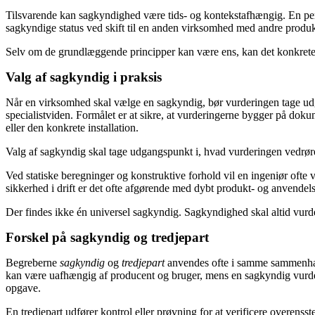
Tilsvarende kan sagkyndighed være tids- og kontekstafhængig. En pers
sagkyndige status ved skift til en anden virksomhed med andre produkte
Selv om de grundlæggende principper kan være ens, kan det konkrete 
Valg af sagkyndig i praksis
Når en virksomhed skal vælge en sagkyndig, bør vurderingen tage udg
specialistviden. Formålet er at sikre, at vurderingerne bygger på doku
eller den konkrete installation.
Valg af sagkyndig skal tage udgangspunkt i, hvad vurderingen vedrør
Ved statiske beregninger og konstruktive forhold vil en ingeniør ofte v
sikkerhed i drift er det ofte afgørende med dybt produkt- og anvendels
Der findes ikke én universel sagkyndig. Sagkyndighed skal altid vurde
Forskel på sagkyndig og tredjepart
Begreberne
sagkyndig
og
tredjepart
anvendes ofte i samme sammenhæn
kan være uafhængig af producent og bruger, mens en sagkyndig vurdere
opgave.
En tredjepart udfører kontrol eller prøvning for at verificere overe