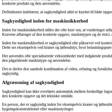
konkrete produkt og dets anvendelse.
Definitionen indebærer, at sagkyndighed altid er knyttet til både opg
Sagkyndighed inden for maskinsikkerhed
Inden for maskinsikkerhed stilles der ofte krav om, at vurderinger ud
Kravene afhænger af den konkrete opgave, maskintypen og de risici, d
Inden for maskinsikkerhed er sagkyndighed ofte påkrævet ved kontrol,
Dette ses eksempelvis ved kraner og løfteudstyr, hvor belastningsprøv
Her anvendes ofte specialiserede virksomheder med indgående produk
den pågældende maskintype og anvendelse.
Det er derfor den samlede kombination af viden, erfaring og forståels
sagkyndig.
Afgrænsning af sagkyndighed
Sagkyndighed kan ikke overføres automatisk mellem forskellige fagomr
den konkrete opgave og det tekniske område.
En person, der er sagkyndig inden for eksempelvis kraner og løfteudstyr
bygningskonstruktioner eller maskinstyringer.