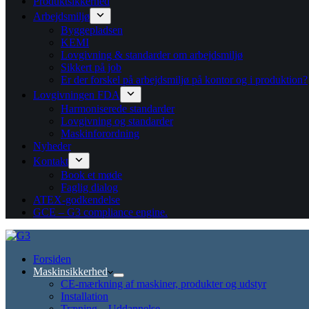
Produktsikkerhed
Arbejdsmiljø
Byggepladsen
KEMI
Lovgivning & standarder om arbejdsmiljø
Sikkert på job
Er der forskel på arbejdsmiljø på kontor og i produktion?
Lovgivningen FDA
Harmoniserede standarder
Lovgivning og standarder
Maskinforordning
Nyheder
Kontakt
Book et møde
Faglig dialog
ATEX-godkendelse
GCE – G3 compliance engine.
Forsiden
Maskinsikkerhed
CE-mærkning af maskiner, produkter og udstyr
Installation
Træning – Uddannelse