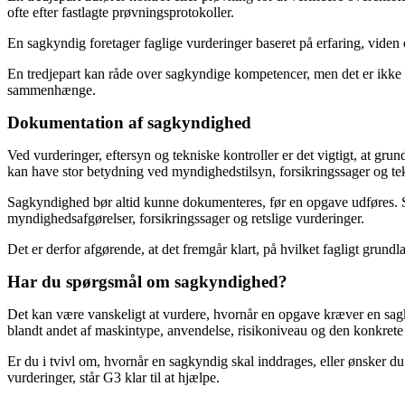
ofte efter fastlagte prøvningsprotokoller.
En sagkyndig foretager faglige vurderinger baseret på erfaring, viden 
En tredjepart kan råde over sagkyndige kompetencer, men det er ikke gi
sammenhænge.
Dokumentation af sagkyndighed
Ved vurderinger, eftersyn og tekniske kontroller er det vigtigt, at g
kan have stor betydning ved myndighedstilsyn, forsikringssager og te
Sagkyndighed bør altid kunne dokumenteres, før en opgave udføres. 
myndighedsafgørelser, forsikringssager og retslige vurderinger.
Det er derfor afgørende, at det fremgår klart, på hvilket fagligt grund
Har du spørgsmål om sagkyndighed?
Det kan være vanskeligt at vurdere, hvornår en opgave kræver en sa
blandt andet af maskintype, anvendelse, risikoniveau og den konkrete 
Er du i tvivl om, hvornår en sagkyndig skal inddrages, eller ønsker d
vurderinger, står G3 klar til at hjælpe.