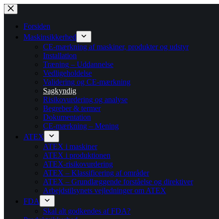
Fortsæt
til
indhold
Forsiden
Maskinsikkerhed
CE-mærkning af maskiner, produkter og udstyr
Installation
Træning – Uddannelse
Vedligeholdelse
Validering og CE-mærkning
Sagkyndig
Risikovurdering og analyse
Begreber & termer
Dokumentation
CE-mærkning – Mening
ATEX
ATEX i maskiner
ATEX i produktionen
ATEX-risikovurdering
ATEX – Klassificering af områder
ATEX – Grundlæggende forståelse og direktiver
Arbejdstilsynets vejledninger om ATEX
FDA
Skal alt godkendes af FDA?