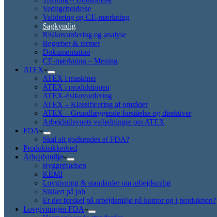
Vedligeholdelse
Validering og CE-mærkning
Sagkyndig
Risikovurdering og analyse
Begreber & termer
Dokumentation
CE-mærkning – Mening
ATEX
ATEX i maskiner
ATEX i produktionen
ATEX-risikovurdering
ATEX – Klassificering af områder
ATEX – Grundlæggende forståelse og direktiver
Arbejdstilsynets vejledninger om ATEX
FDA
Skal alt godkendes af FDA?
Produktsikkerhed
Arbejdsmiljø
Byggepladsen
KEMI
Lovgivning & standarder om arbejdsmiljø
Sikkert på job
Er der forskel på arbejdsmiljø på kontor og i produktion?
Lovgivningen FDA