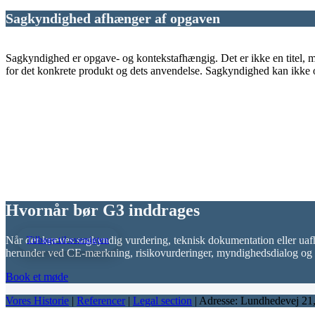
Sagkyndighed afhænger af opgaven
Sagkyndighed er opgave- og kontekstafhængig. Det er ikke en titel, m
for det konkrete produkt og dets anvendelse. Sagkyndighed kan ikke 
Hvornår bør G3 inddrages
Når der kræves sagkyndig vurdering, teknisk dokumentation eller uafhæ
Tilbage til oversigten
herunder ved CE-mærkning, risikovurderinger, myndighedsdialog og va
Book et møde
Vores Historie
|
Referencer
|
Legal section
| Adresse: Lundhedevej 21,