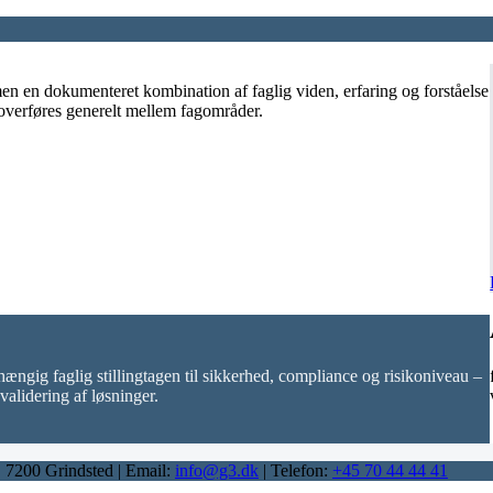
en en dokumenteret kombination af faglig viden, erfaring og forståelse
overføres generelt mellem fagområder.
ngig faglig stillingtagen til sikkerhed, compliance og risikoniveau –
lidering af løsninger.
 7200 Grindsted | Email:
info@g3.dk
| Telefon:
+45 70 44 44 41