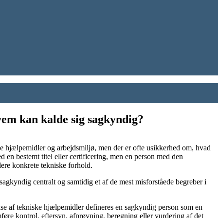
em kan kalde sig sagkyndig?
e hjælpemidler og arbejdsmiljø, men der er ofte usikkerhed om, hvad
 en bestemt titel eller certificering, men en person med den
dere konkrete tekniske forhold.
agkyndig centralt og samtidig et af de mest misforståede begreber i
else af tekniske hjælpemidler defineres en sagkyndig person som en
føre kontrol, eftersyn, afprøvning, beregning eller vurdering af det