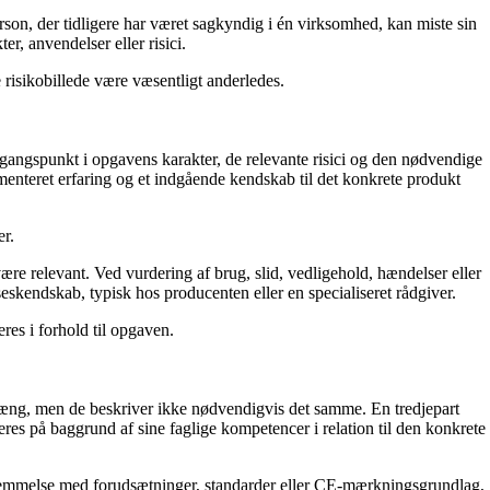
on, der tidligere har været sagkyndig i én virksomhed, kan miste sin
r, anvendelser eller risici.
risikobillede være væsentligt anderledes.
angspunkt i opgavens karakter, de relevante risici og den nødvendige
menteret erfaring og et indgående kendskab til det konkrete produkt
er.
ære relevant. Ved vurdering af brug, slid, vedligehold, hændelser eller
eskendskab, typisk hos producenten eller en specialiseret rådgiver.
res i forhold til opgaven.
g, men de beskriver ikke nødvendigvis det samme. En tredjepart
s på baggrund af sine faglige kompetencer i relation til den konkrete
nsstemmelse med forudsætninger, standarder eller CE-mærkningsgrundlag,