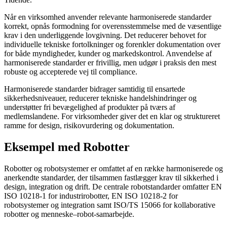
Når en virksomhed anvender relevante harmoniserede standarder
korrekt, opnås formodning for overensstemmelse med de væsentlige
krav i den underliggende lovgivning. Det reducerer behovet for
individuelle tekniske fortolkninger og forenkler dokumentation over
for både myndigheder, kunder og markedskontrol. Anvendelse af
harmoniserede standarder er frivillig, men udgør i praksis den mest
robuste og accepterede vej til compliance.
Harmoniserede standarder bidrager samtidig til ensartede
sikkerhedsniveauer, reducerer tekniske handelshindringer og
understøtter fri bevægelighed af produkter på tværs af
medlemslandene. For virksomheder giver det en klar og struktureret
ramme for design, risikovurdering og dokumentation.
Eksempel med Robotter
Robotter og robotsystemer er omfattet af en række harmoniserede og
anerkendte standarder, der tilsammen fastlægger krav til sikkerhed i
design, integration og drift. De centrale robotstandarder omfatter EN
ISO 10218-1 for industrirobotter, EN ISO 10218-2 for
robotsystemer og integration samt ISO/TS 15066 for kollaborative
robotter og menneske–robot-samarbejde.