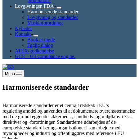
produktion?
Lovgivningen FDA
Harmoniserede standarder
Lovgivning og standarder
Maskinforordning
Nyheder
Kontakt
Book et møde
Faglig dialog
ATEX-godkendelse
GCE – G3 compliance engine.
Menu
Harmoniserede standarder
Harmoniserede standarder er et centralt redskab i EU’s
reguleringsmodel og anvendes til at dokumentere overensstemmelse
med de grundlæggende sikkerheds-, sundheds- og miljøkrav i EU-
direktiver og -forordninger. Standarderne udarbejdes af de
europæiske standardiseringsorganisationer i samarbejde med
myndigheder og industri og offentliggøres med reference i EU-
Tidende.