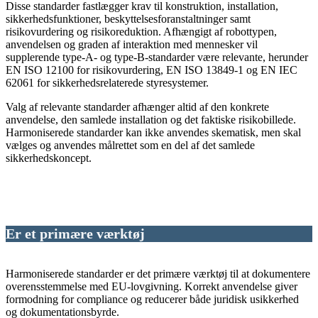
Disse standarder fastlægger krav til konstruktion, installation,
sikkerhedsfunktioner, beskyttelsesforanstaltninger samt
risikovurdering og risikoreduktion. Afhængigt af robottypen,
anvendelsen og graden af interaktion med mennesker vil
supplerende type-A- og type-B-standarder være relevante, herunder
EN ISO 12100 for risikovurdering, EN ISO 13849-1 og EN IEC
62061 for sikkerhedsrelaterede styresystemer.
Valg af relevante standarder afhænger altid af den konkrete
anvendelse, den samlede installation og det faktiske risikobillede.
Harmoniserede standarder kan ikke anvendes skematisk, men skal
vælges og anvendes målrettet som en del af det samlede
sikkerhedskoncept.
Er et primære værktøj
Harmoniserede standarder er det primære værktøj til at dokumentere
overensstemmelse med EU-lovgivning. Korrekt anvendelse giver
formodning for compliance og reducerer både juridisk usikkerhed
og dokumentationsbyrde.