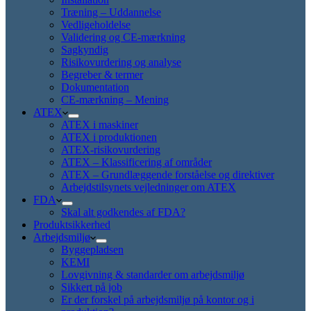
Træning – Uddannelse
Vedligeholdelse
Validering og CE-mærkning
Sagkyndig
Risikovurdering og analyse
Begreber & termer
Dokumentation
CE-mærkning – Mening
ATEX
ATEX i maskiner
ATEX i produktionen
ATEX-risikovurdering
ATEX – Klassificering af områder
ATEX – Grundlæggende forståelse og direktiver
Arbejdstilsynets vejledninger om ATEX
FDA
Skal alt godkendes af FDA?
Produktsikkerhed
Arbejdsmiljø
Byggepladsen
KEMI
Lovgivning & standarder om arbejdsmiljø
Sikkert på job
Er der forskel på arbejdsmiljø på kontor og i