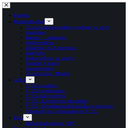
Fortsæt
til
indhold
Forsiden
Maskinsikkerhed
CE-mærkning af maskiner, produkter og udstyr
Installation
Træning – Uddannelse
Vedligeholdelse
Validering og CE-mærkning
Sagkyndig
Risikovurdering og analyse
Begreber & termer
Dokumentation
CE-mærkning – Mening
ATEX
ATEX i maskiner
ATEX i produktionen
ATEX-risikovurdering
ATEX – Klassificering af områder
ATEX – Grundlæggende forståelse og direktiver
Arbejdstilsynets vejledninger om ATEX
FDA
Skal alt godkendes af FDA?