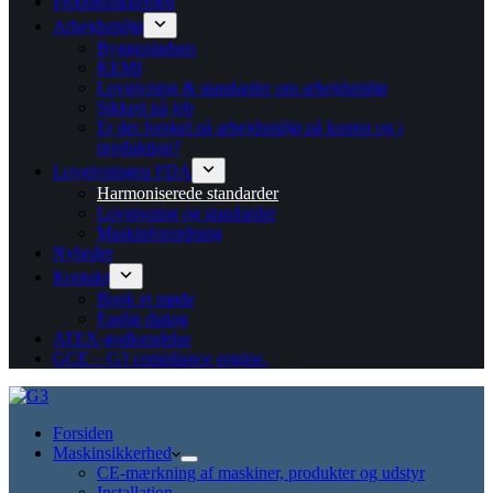
Produktsikkerhed
Arbejdsmiljø
Byggepladsen
KEMI
Lovgivning & standarder om arbejdsmiljø
Sikkert på job
Er der forskel på arbejdsmiljø på kontor og i
produktion?
Lovgivningen FDA
Harmoniserede standarder
Lovgivning og standarder
Maskinforordning
Nyheder
Kontakt
Book et møde
Faglig dialog
ATEX-godkendelse
GCE – G3 compliance engine.
Forsiden
Maskinsikkerhed
CE-mærkning af maskiner, produkter og udstyr
Installation