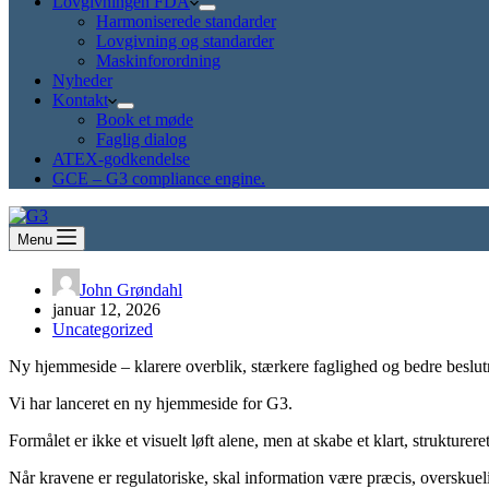
Lovgivningen FDA
Harmoniserede standarder
Lovgivning og standarder
Maskinforordning
Nyheder
Kontakt
Book et møde
Faglig dialog
ATEX-godkendelse
GCE – G3 compliance engine.
Menu
John Grøndahl
januar 12, 2026
Uncategorized
Ny hjemmeside – klarere overblik, stærkere faglighed og bedre beslu
Vi har lanceret en ny hjemmeside for G3.
Formålet er ikke et visuelt løft alene, men at skabe et klart, struktur
Når kravene er regulatoriske, skal information være præcis, overskue