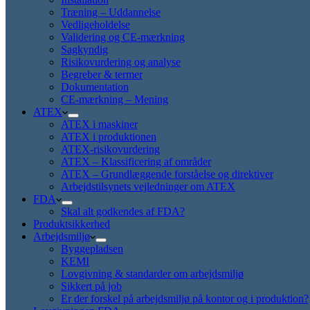
Træning – Uddannelse
Vedligeholdelse
Validering og CE-mærkning
Sagkyndig
Risikovurdering og analyse
Begreber & termer
Dokumentation
CE-mærkning – Mening
ATEX
ATEX i maskiner
ATEX i produktionen
ATEX-risikovurdering
ATEX – Klassificering af områder
ATEX – Grundlæggende forståelse og direktiver
Arbejdstilsynets vejledninger om ATEX
FDA
Skal alt godkendes af FDA?
Produktsikkerhed
Arbejdsmiljø
Byggepladsen
KEMI
Lovgivning & standarder om arbejdsmiljø
Sikkert på job
Er der forskel på arbejdsmiljø på kontor og i produktion?