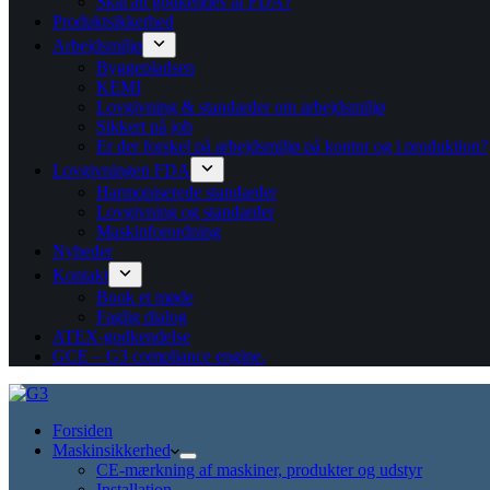
Skal alt godkendes af FDA?
Produktsikkerhed
Arbejdsmiljø
Byggepladsen
KEMI
Lovgivning & standarder om arbejdsmiljø
Sikkert på job
Er der forskel på arbejdsmiljø på kontor og i produktion?
Lovgivningen FDA
Harmoniserede standarder
Lovgivning og standarder
Maskinforordning
Nyheder
Kontakt
Book et møde
Faglig dialog
ATEX-godkendelse
GCE – G3 compliance engine.
Forsiden
Maskinsikkerhed
CE-mærkning af maskiner, produkter og udstyr
Installation