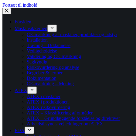
Fortsæt til indhold
Forsiden
Maskinsikkerhed
CE-mærkning af maskiner, produkter og udstyr
Installation
Træning – Uddannelse
Vedligeholdelse
Validering og CE-mærkning
Sagkyndig
Risikovurdering og analyse
Begreber & termer
Dokumentation
CE-mærkning – Mening
ATEX
ATEX i maskiner
ATEX i produktionen
ATEX-risikovurdering
ATEX – Klassificering af områder
ATEX – Grundlæggende forståelse og direktiver
Arbejdstilsynets vejledninger om ATEX
FDA